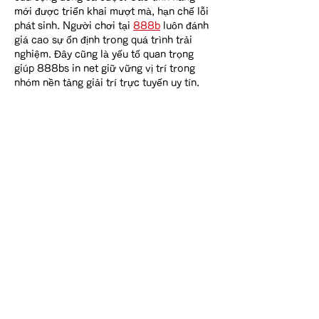
mới được triển khai mượt mà, hạn chế lỗi 
phát sinh. Người chơi tại 
888b
 luôn đánh 
giá cao sự ổn định trong quá trình trải 
nghiệm. Đây cũng là yếu tố quan trọng 
giúp 888bs in net giữ vững vị trí trong 
nhóm nền tảng giải trí trực tuyến uy tín.
Like
Reply
Darrah50663
Dec 09, 2025
F168
 ยืนหนึ่งเจ้ามือออนไลน์อันดับหนึ่งใน
เอเชียปี 2025 ดำเนินงานโปร่งใส ภายใต้ใบ
อนุญาต PAGCOR, Isle of Man และ 
Curacao eGaming มีสมาชิกกว่า 5 ล้านคน 
พร้อมผู้เยี่ยมชม 500,000 ครั้งต่อวัน ตอกย้ำ
ความน่าเชื่อถืออย่างมั่นใจ เยี่ยมชม f168biz 
com