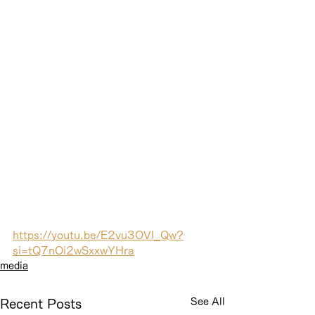
https://youtu.be/E2vu3OVI_Qw?
si=tQ7nOi2wSxxwYHra
media
See All
Recent Posts