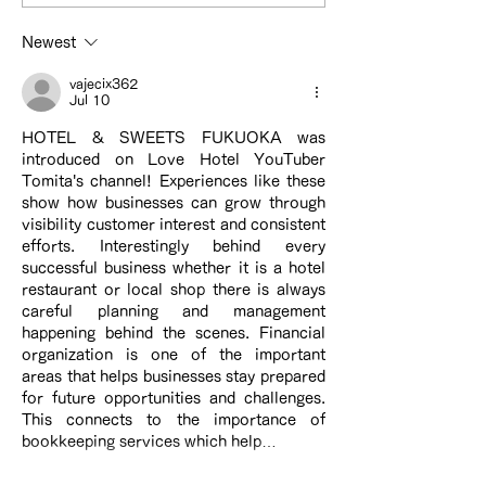
『Cheeek』で紹介してい
カが紹介されま
Newest
ただきました。
vajecix362
Jul 10
HOTEL & SWEETS FUKUOKA was 
introduced on Love Hotel YouTuber 
Tomita's channel! Experiences like these 
show how businesses can grow through 
visibility customer interest and consistent 
efforts. Interestingly behind every 
successful business whether it is a hotel 
restaurant or local shop there is always 
careful planning and management 
happening behind the scenes. Financial 
organization is one of the important 
areas that helps businesses stay prepared 
for future opportunities and challenges. 
This connects to the importance of 
bookkeeping services which help…