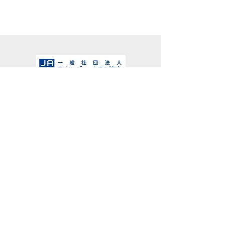
Printemps Hotels is a member of the Kyushu
Hotel Association.
© © 2008 PRINTEMPS HOTELS. All Rights Reserved.
This site is strictly prohibited from use and browsing
under the age of 18.