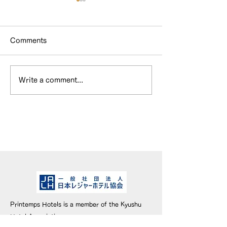
Comments
Write a comment...
HOTEL & SWEETS
WEBメディア
FUKUOKA has been
『Cheeek』
inducted into the Hall
ただきました。
of Fame!
Printemps Hotels is a member of the Kyushu
Hotel Association.