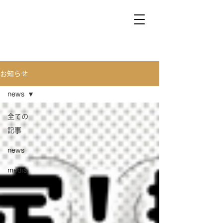
お知らせ
news
全ての
記事
news
media