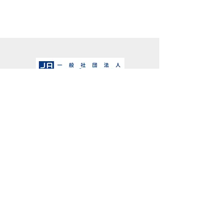
せ
Printemps Hotels is a member of the Kyushu
Hotel Association.
© © 2008 PRINTEMPS HOTELS. All Rights Reserved.
This site is strictly prohibited from use and browsing
under the age of 18.