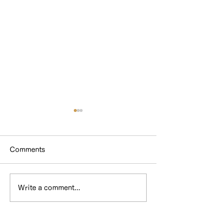
Comments
Write a comment...
GO TOプランタン終了の
ホテル&スイー
お知らせ
カ年末年始料金