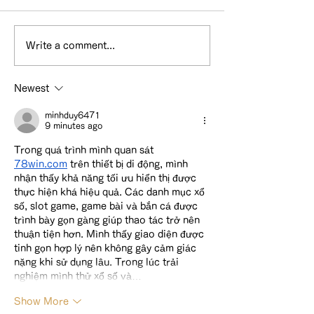
Write a comment...
WEBメディア
ホテル&スイー
『Cheeek』で紹介してい
カが紹介されま
Newest
ただきました。
minhduy6471
9 minutes ago
Trong quá trình mình quan sát 
78win.com
 trên thiết bị di động, mình 
nhận thấy khả năng tối ưu hiển thị được 
thực hiện khá hiệu quả. Các danh mục xổ 
số, slot game, game bài và bắn cá được 
trình bày gọn gàng giúp thao tác trở nên 
thuận tiện hơn. Mình thấy giao diện được 
tinh gọn hợp lý nên không gây cảm giác 
nặng khi sử dụng lâu. Trong lúc trải 
nghiệm mình thử xổ số và…
Show More