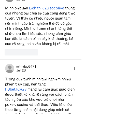
Mình biết đến 
Lịch thi đấu socolive
 thông 
qua những bài chia sẻ của cộng đồng trực 
tuyến. Vì thấy có nhiều người quan tâm 
nên mình vào trải nghiệm thử để có góc 
nhìn riêng. Mình chỉ xem nhanh tổng thể 
chứ chưa tìm hiểu sâu, nhưng cảm giác 
ban đầu là cách trình bày khá thoáng, bố 
cục rõ ràng, nhìn vào không bị rối mắt
Like
Reply
minhduy6471
Jul 28
Trong quá trình mình trải nghiệm nhiều 
phiên truy cập, nền tảng 
F8bet.luxury
 mang lại cảm giác giao diện 
được thiết kế khá rõ ràng với cách phân 
tách giữa các khu vực trò chơi như 
poker, casino và thể thao. Việc tổ chức 
theo từng nhóm nội dung giúp mình dễ 