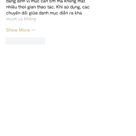
dàng định vị mục cần tìm mà không mất 
nhiều thời gian thao tác. Khi sử dụng, các 
chuyển đổi giữa danh mục diễn ra khá 
mượt và không…
Show More
Like
Reply
ngoc dong ngo
Jul 27
Mình thường có thói quen tham khảo ý 
kiến từ cộng đồng trước khi trải nghiệm 
bất kỳ nền tảng giải trí trực tuyến nào. 
Trong quá trình đó, 
LC88
 được nhắc đến 
khá nhiều nên mình cũng muốn vào xem 
thử để có góc nhìn khách quan hơn. Sau 
khi truy cập, mình nhận thấy giao diện 
được thiết kế đơn giản, các chức năng 
được sắp xếp rõ ràng và màu sắc khá dễ 
chịu nên mang lại cảm…