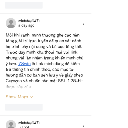
Like
Reply
minhduy6471
a day ago
Mỗi khi rảnh, mình thường ghé các nền 
tảng giải trí trực tuyến để quan sát cách 
họ trình bày nội dung và bố cục tổng thể. 
Trước đây mình khá thoải mái với link, 
nhưng vài lần nhầm trang khiến mình chú 
ý hơn. 
78win
 là link mình dùng để kiểm 
tra thông tin chính thức, các mục từ 
hướng dẫn cơ bản đến lưu ý về giấy phép 
Curaçao và chuẩn bảo mật SSL 128-bit 
được sắp xếp…
Show More
Like
Reply
minhduy6471
Jul 29