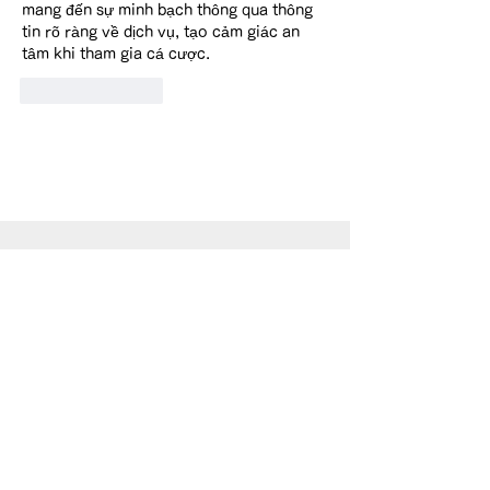
mang đến sự minh bạch thông qua thông 
tin rõ ràng về dịch vụ, tạo cảm giác an 
tâm khi tham gia cá cược.
Like
Reply
Printemps Hotels is a member of the Kyushu
Hotel Association.
© © 2008 PRINTEMPS HOTELS. All Rights Reserved.
This site is strictly prohibited from use and browsing