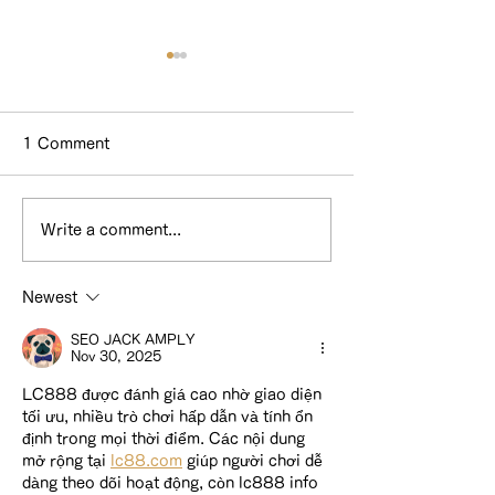
1 Comment
Write a comment...
GO TOプランタン終了の
ホテル&スイー
お知らせ
カ年末年始料金
Newest
せ
SEO JACK AMPLY
Nov 30, 2025
LC888 được đánh giá cao nhờ giao diện 
tối ưu, nhiều trò chơi hấp dẫn và tính ổn 
định trong mọi thời điểm. Các nội dung 
mở rộng tại 
lc88.com
 giúp người chơi dễ 
dàng theo dõi hoạt động, còn lc888 info 