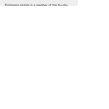
Printemps Hotels is a member of the Kyushu
Hotel Association.
© © 2008 PRINTEMPS HOTELS. All Rights Reserved.
This site is strictly prohibited from use and browsing
under the age of 18.