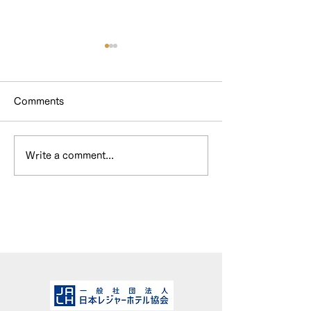
Comments
Write a comment...
GO TOプランタン終了の
ホテル&スイー
お知らせ
カ年末年始料金
せ