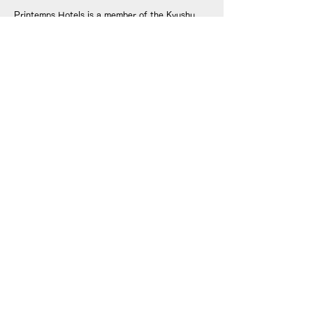
Printemps Hotels is a member of the Kyushu
Hotel Association.
© © 2008 PRINTEMPS HOTELS. All Rights Reserved.
This site is strictly prohibited from use and browsing
under the age of 18.