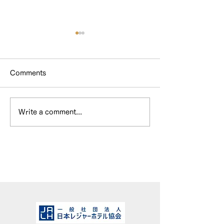
Comments
Write a comment...
GO TOプランタン終了の
ホテル&スイー
お知らせ
カ年末年始料金
せ