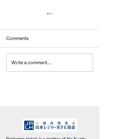
Comments
Write a comment...
HOTEL & SWEETS
WEBメディア
FUKUOKA has been
『Cheeek』
inducted into the Hall
ただきました。
of Fame!
Printemps Hotels is a member of the Kyushu