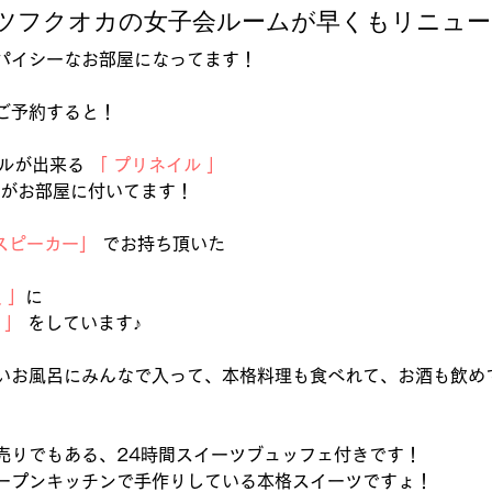
ツフクオカの女子会ルームが早くもリニュー
パイシーなお部屋になってます！
ご予約すると！
」
ルが出来る 
「
プリネイル
」
 がお部屋に付いてます！
スピーカー」
 でお持ち頂いた
員
」
に
」
 をしています♪
いお風呂にみんなで入って、本格料理も食べれて、お酒も飲め
売りでもある、24時間スイーツブュッフェ付きです！
ープンキッチンで手作りしている本格スイーツですょ！