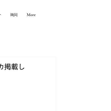
介
询问
More
カ掲載し