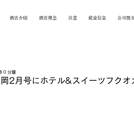
酒店介绍
酒店理念
注意
就业信息
公司简
 0 分鐘
岡2月号にホテル&スイーツフクオ